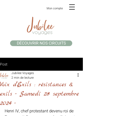
Mon compte
DÉCOUVRIR NOS CIRCUITS
Post
Jubilee Voyages
2 min de lecture
Voix d'Exils : résistances &
exils - Samedi 28 septembre
2024 -
Henri IV, chef protestant devenu roi de 